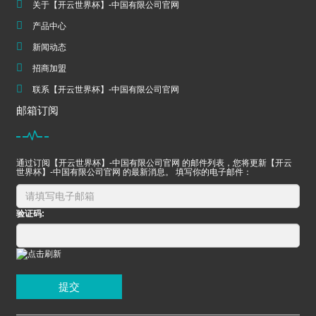
关于【开云世界杯】-中国有限公司官网
产品中心
新闻动态
招商加盟
联系【开云世界杯】-中国有限公司官网
邮箱订阅
通过订阅【开云世界杯】-中国有限公司官网 的邮件列表，您将更新【开云
世界杯】-中国有限公司官网 的最新消息。 填写你的电子邮件：
验证码:
提交